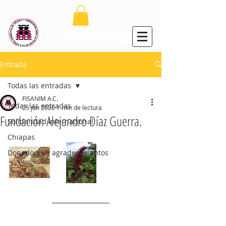
el fideo
HAZ UNA DONACIÓN
Entrada
Todas las entradas
FISANIM A.C.
Todas las entradas
25 jun 2020
1 min de lectura
Fundación Alejandro Díaz Guerra.
Solidaridad Internacional
Chiapas
Donadores y agradecimientos