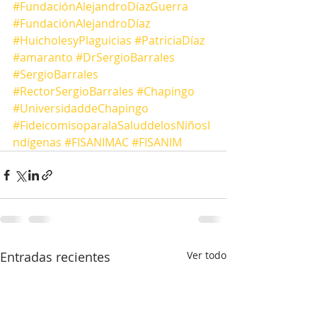
#FundaciónAlejandroDíazGuerra
#FundaciónAlejandroDíaz
#HuicholesyPlaguicias
#PatriciaDíaz
#amaranto
#DrSergioBarrales
#SergioBarrales
#RectorSergioBarrales
#Chapingo
#UniversidaddeChapingo
#FideicomisoparalaSaluddelosNiñosI
ndígenas
#FISANIMAC
#FISANIM
Entradas recientes
Ver todo