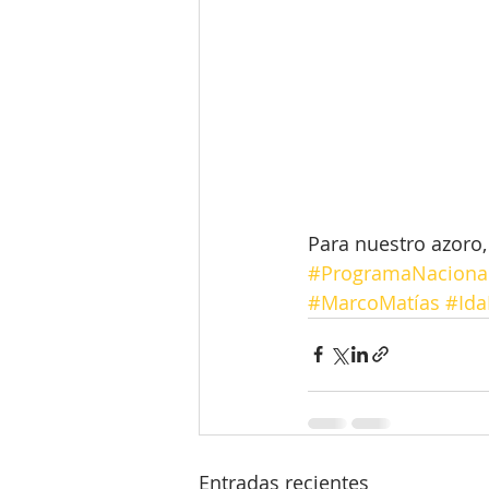
Para nuestro azoro,
#ProgramaNaciona
#MarcoMatías
#Ida
Entradas recientes