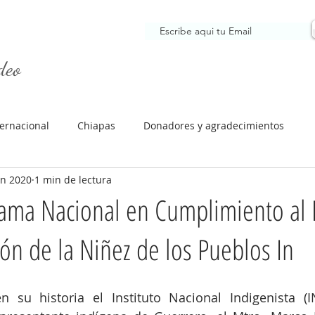
Para recibir noticias nuestras
deo
FISANIM AC
EL FIDEO
NUESTRA
ternacional
Chiapas
Donadores y agradecimientos
un 2020
1 min de lectura
rama Nacional en Cumplimiento al
ión de la Niñez de los Pueblos In
 su historia el Instituto Nacional Indigenista (I