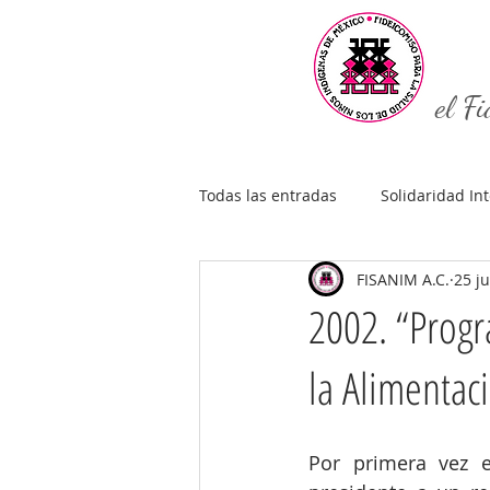
el Fi
Todas las entradas
Solidaridad In
FISANIM A.C.
25 j
2002. “Prog
la Alimentac
Por primera vez en