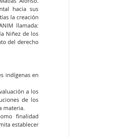
atías Alonso. 
tal hacia sus 
as la creación 
ANIM llamada: 
a Niñez de los 
to del derecho 
s indígenas en 
aluación a los 
uciones de los 
la materia.
mo finalidad 
ita establecer 