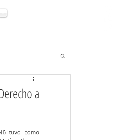
HAZ UNA DONACIÓN
>
 LABOR
LOGROS
SumARTE
 Derecho a
NI) tuvo como 