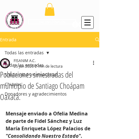
el fideo
HAZ UNA DONACIÓN
Entrada
Todas las entradas
FISANIM A.C.
Todas las entradas
25 jun 2020
2 min de lectura
Poblaciones siniestradas del
Solidaridad Internacional
municipio de Santiago Choápam
Chiapas
Donadores y agradecimientos
Oaxaca.
Mensaje enviado a Ofelia Medina 
de parte de Fidel Sánchez y Luz 
María Enriqueta López Palacios de 
"Consolidando Nuestro Estado"
.