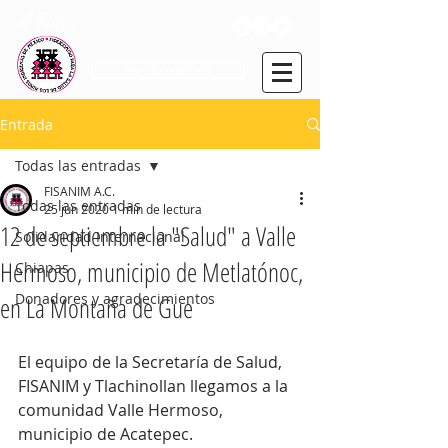
el Fideo
HAZ UNA DONACIÓN
Entrada
Todas las entradas
FISANIM A.C.
Todas las entradas
25 jun 2020
1 min de lectura
12 de septiembre la "Salud" a Valle
Solidaridad Internacional
Hermoso, municipio de Metlatónoc,
Chiapas
Donadores y agradecimientos
en La Montaña de Gue
El equipo de la Secretaría de Salud, 
FISANIM y Tlachinollan llegamos a la 
comunidad Valle Hermoso, 
municipio de Acatepec.