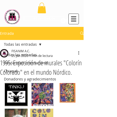
el fideo
HAZ UNA DONACIÓN
Entrada
Todas las entradas
FISANIM A.C.
Todas las entradas
25 jun 2020
1 min de lectura
1995. Exposición de murales "Colorín
Solidaridad Internacional
Colorado" en el mundo Nórdico.
Chiapas
Donadores y agradecimientos