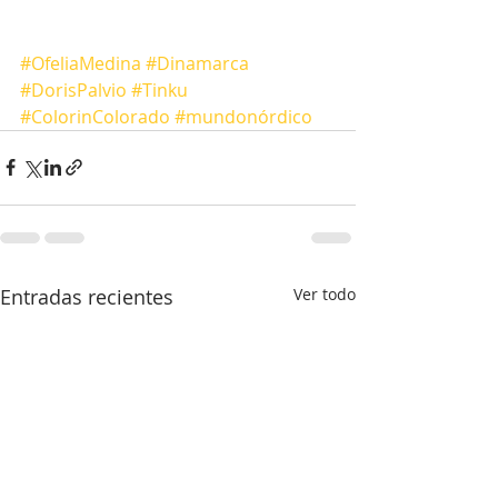
#OfeliaMedina
#Dinamarca
#DorisPalvio
#Tinku
#ColorinColorado
#mundonórdico
Entradas recientes
Ver todo