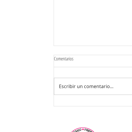
Comentarios
Escribir un comentario...
Sembrando Esperanza: Inicio de los
talleres de Salud y Nutrición del FIDEO en
2023