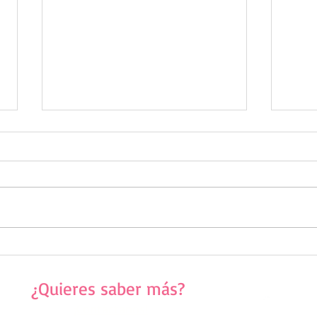
"Caravana por la Paz, en memoria de
Retorn
Simón Pedro"
despla
¿Quieres saber más?
¡Contáctanos!