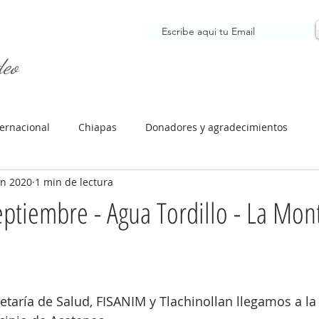
Para recibir noticias nuestras
deo
FISANIM AC
EL FIDEO
NUESTRA
ternacional
Chiapas
Donadores y agradecimientos
un 2020
1 min de lectura
eptiembre - Agua Tordillo - La Mon
retaría de Salud, FISANIM y Tlachinollan llegamos a l