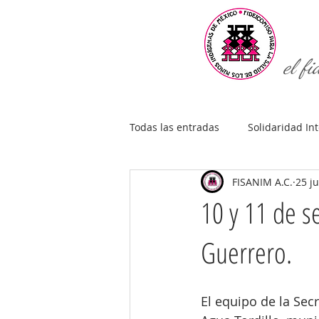
el fi
Todas las entradas
Solidaridad In
FISANIM A.C.
25 j
10 y 11 de s
Guerrero.
El equipo de la Sec