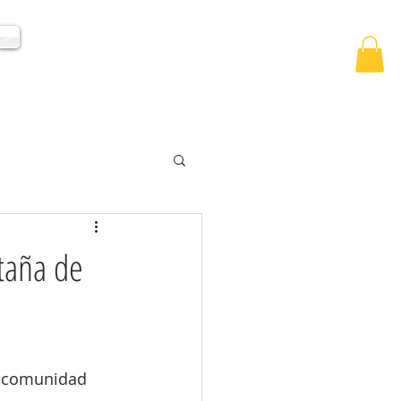
HAZ UNA DONACIÓN
>
 LABOR
LOGROS
SumARTE
taña de
a comunidad 